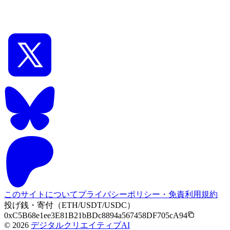
[Kohya SS GUI]のインストールと基本操作（新
GUI対応）
このサイトについて
プライバシーポリシー・免責
利用規約
投げ銭・寄付（ETH/USDT/USDC）
0xC5B68e1ee3E81B21bBDc8894a567458DF705cA94
©
2026
デジタルクリエイティブAI