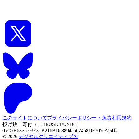
AIイラスト中級
Stable Diffusion ComfyUIのインストール方法
このサイトについて
プライバシーポリシー・免責
利用規約
投げ銭・寄付（ETH/USDT/USDC）
0xC5B68e1ee3E81B21bBDc8894a567458DF705cA94
©
2026
デジタルクリエイティブAI