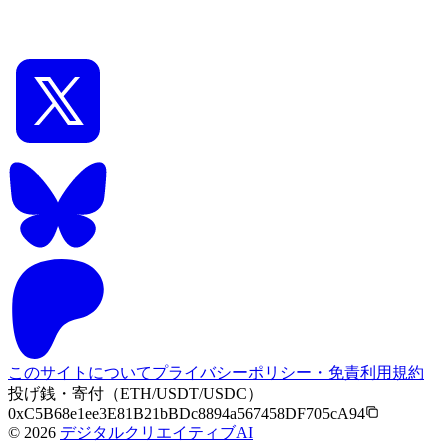
【ComfyUI】Flux.1 [dev]の詳しい使い方 GGUFを
使った軽量化も紹介
このサイトについて
プライバシーポリシー・免責
利用規約
投げ銭・寄付（ETH/USDT/USDC）
0xC5B68e1ee3E81B21bBDc8894a567458DF705cA94
©
2026
デジタルクリエイティブAI