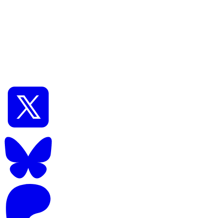
📅
2025年10月23日
⏱️
22
min read
7
AIイラスト中級
Wan 2.2基礎ガイド：ComfyUIで始める高品質AI
動画生成ワークフロー